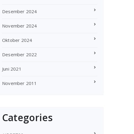
Desember 2024
November 2024
Oktober 2024
Desember 2022
Juni 2021
November 2011
Categories