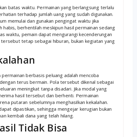
kan batas waktu. Permainan yang berlangsung terlalu
rhatian terhadap jumlah uang yang sudah digunakan.
lum memulai dan gunakan pengingat waktu jika
ah habis, berhentilah meskipun hasil permainan sedang
tas waktu, pemain dapat mengurangi kecenderungan
 tersebut tetap sebagai hiburan, bukan kegiatan yang
kalahan
am permainan berbasis peluang adalah mencoba
dengan terus bermain. Pola tersebut dikenal sebagai
uaran meningkat tanpa disadari. Jika modal yang
erima hasil tersebut dan berhenti. Permainan
arena putaran sebelumnya menghasilkan kekalahan.
k dapat dipastikan, sehingga mengejar kerugian bukan
n kembali dana yang telah hilang.
il Tidak Bisa