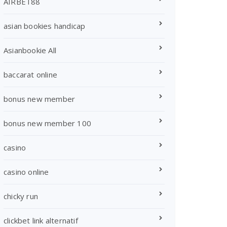
AIRBET88
asian bookies handicap
Asianbookie All
baccarat online
bonus new member
bonus new member 100
casino
casino online
chicky run
clickbet link alternatif