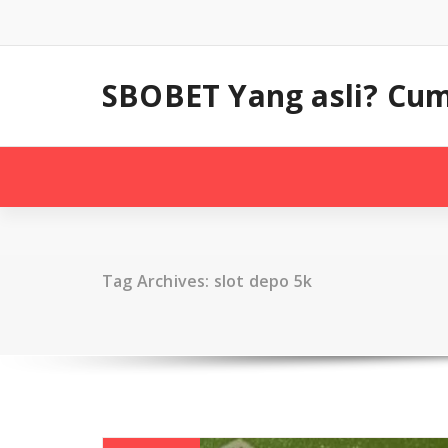
Skip
to
content
SBOBET Yang asli? Cum
Tag Archives: slot depo 5k