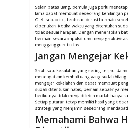
Selain batas uang, pemula juga perlu menetap
lama dapat membuat seseorang kehilangan pe
Oleh sebab itu, tentukan durasi bermain sebe
diperlukan. Ketika waktu yang ditentukan sud
tidak sesuai harapan. Dengan menerapkan ba
bermain secara impulsif dan menjaga aktivitas
mengganggu rutinitas.
Jangan Mengejar Ke
Salah satu kesalahan yang sering terjadi dal
mendapatkan kembali uang yang sudah hilang 
mengejar kekalahan dan dapat membuat pengel
sudah ditentukan habis, pemain sebaiknya men
berikutnya tidak menjadi lebih mudah hanya k
Setiap putaran tetap memiliki hasil yang tida
strategi yang menjamin seseorang mendapatka
Memahami Bahwa Has