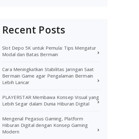
Recent Posts
Slot Depo 5K untuk Pemula: Tips Mengatur
Modal dan Batas Bermain
Cara Meningkatkan Stabilitas Jaringan Saat
Bermain Game agar Pengalaman Bermain
Lebih Lancar
PLAYERSTAR Membawa Konsep Visual yang
Lebih Segar dalam Dunia Hiburan Digital
Mengenal Pegasus Gaming, Platform
Hiburan Digital dengan Konsep Gaming
Modern