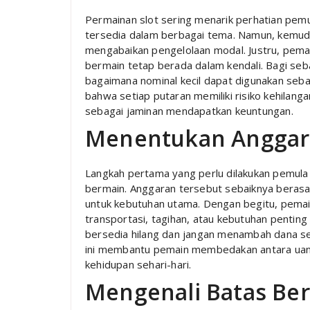
Permainan slot sering menarik perhatian pemu
tersedia dalam berbagai tema. Namun, kemuda
mengabaikan pengelolaan modal. Justru, pemai
bermain tetap berada dalam kendali. Bagi se
bagaimana nominal kecil dapat digunakan seb
bahwa setiap putaran memiliki risiko kehilang
sebagai jaminan mendapatkan keuntungan.
Menentukan Anggar
Langkah pertama yang perlu dilakukan pemul
bermain. Anggaran tersebut sebaiknya berasa
untuk kebutuhan utama. Dengan begitu, pema
transportasi, tagihan, atau kebutuhan penting 
bersedia hilang dan jangan menambah dana se
ini membantu pemain membedakan antara uang 
kehidupan sehari-hari.
Mengenali Batas Be