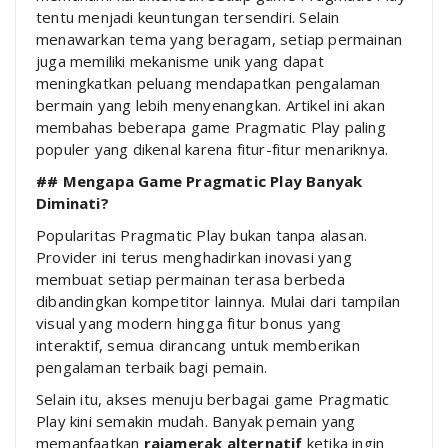
tentu menjadi keuntungan tersendiri. Selain
menawarkan tema yang beragam, setiap permainan
juga memiliki mekanisme unik yang dapat
meningkatkan peluang mendapatkan pengalaman
bermain yang lebih menyenangkan. Artikel ini akan
membahas beberapa game Pragmatic Play paling
populer yang dikenal karena fitur-fitur menariknya.
## Mengapa Game Pragmatic Play Banyak
Diminati?
Popularitas Pragmatic Play bukan tanpa alasan.
Provider ini terus menghadirkan inovasi yang
membuat setiap permainan terasa berbeda
dibandingkan kompetitor lainnya. Mulai dari tampilan
visual yang modern hingga fitur bonus yang
interaktif, semua dirancang untuk memberikan
pengalaman terbaik bagi pemain.
Selain itu, akses menuju berbagai game Pragmatic
Play kini semakin mudah. Banyak pemain yang
memanfaatkan
rajamerak alternatif
ketika ingin