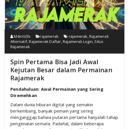
M4inG0ls
rajamerak
rajamerak
,
Rajamerak
Alternatif
,
Rajamerak Daftar
,
Rajamerak Login
,
Situs
Rajamerak
Spin Pertama Bisa Jadi Awal
Kejutan Besar dalam Permainan
Rajamerak
Pendahuluan: Awal Permainan yang Sering
Diremehkan
Dalam dunia hiburan digital yang semakin
berkembang, banyak pemain yang sering
menganggap bahwa putaran pertama hanyalah tahap
pengenalan semata. Padahal, dalam beberapa