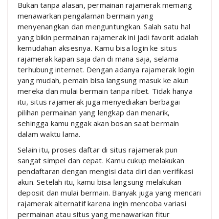
Bukan tanpa alasan, permainan rajamerak memang
menawarkan pengalaman bermain yang
menyenangkan dan menguntungkan. Salah satu hal
yang bikin permainan rajamerak ini jadi favorit adalah
kemudahan aksesnya. Kamu bisa login ke situs
rajamerak kapan saja dan di mana saja, selama
terhubung internet. Dengan adanya rajamerak login
yang mudah, pemain bisa langsung masuk ke akun
mereka dan mulai bermain tanpa ribet. Tidak hanya
itu, situs rajamerak juga menyediakan berbagai
pilihan permainan yang lengkap dan menarik,
sehingga kamu nggak akan bosan saat bermain
dalam waktu lama.
Selain itu, proses daftar di situs rajamerak pun
sangat simpel dan cepat. Kamu cukup melakukan
pendaftaran dengan mengisi data diri dan verifikasi
akun. Setelah itu, kamu bisa langsung melakukan
deposit dan mulai bermain. Banyak juga yang mencari
rajamerak alternatif karena ingin mencoba variasi
permainan atau situs yang menawarkan fitur