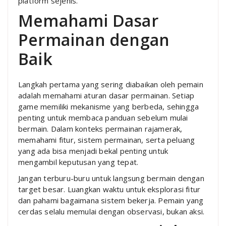
platform sejenis.
Memahami Dasar
Permainan dengan
Baik
Langkah pertama yang sering diabaikan oleh pemain
adalah memahami aturan dasar permainan. Setiap
game memiliki mekanisme yang berbeda, sehingga
penting untuk membaca panduan sebelum mulai
bermain. Dalam konteks permainan rajamerak,
memahami fitur, sistem permainan, serta peluang
yang ada bisa menjadi bekal penting untuk
mengambil keputusan yang tepat.
Jangan terburu-buru untuk langsung bermain dengan
target besar. Luangkan waktu untuk eksplorasi fitur
dan pahami bagaimana sistem bekerja. Pemain yang
cerdas selalu memulai dengan observasi, bukan aksi.