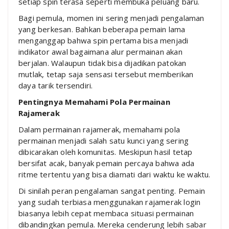
setiap spin terasa seperti membuka peluang baru.
Bagi pemula, momen ini sering menjadi pengalaman
yang berkesan. Bahkan beberapa pemain lama
menganggap bahwa spin pertama bisa menjadi
indikator awal bagaimana alur permainan akan
berjalan. Walaupun tidak bisa dijadikan patokan
mutlak, tetap saja sensasi tersebut memberikan
daya tarik tersendiri.
Pentingnya Memahami Pola Permainan
Rajamerak
Dalam permainan rajamerak, memahami pola
permainan menjadi salah satu kunci yang sering
dibicarakan oleh komunitas. Meskipun hasil tetap
bersifat acak, banyak pemain percaya bahwa ada
ritme tertentu yang bisa diamati dari waktu ke waktu.
Di sinilah peran pengalaman sangat penting. Pemain
yang sudah terbiasa menggunakan rajamerak login
biasanya lebih cepat membaca situasi permainan
dibandingkan pemula. Mereka cenderung lebih sabar