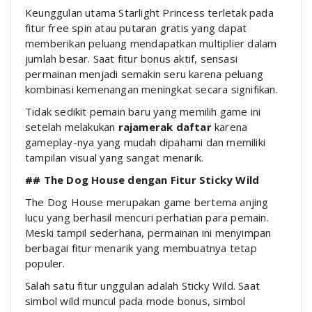
Keunggulan utama Starlight Princess terletak pada
fitur free spin atau putaran gratis yang dapat
memberikan peluang mendapatkan multiplier dalam
jumlah besar. Saat fitur bonus aktif, sensasi
permainan menjadi semakin seru karena peluang
kombinasi kemenangan meningkat secara signifikan.
Tidak sedikit pemain baru yang memilih game ini
setelah melakukan
rajamerak daftar
karena
gameplay-nya yang mudah dipahami dan memiliki
tampilan visual yang sangat menarik.
## The Dog House dengan Fitur Sticky Wild
The Dog House merupakan game bertema anjing
lucu yang berhasil mencuri perhatian para pemain.
Meski tampil sederhana, permainan ini menyimpan
berbagai fitur menarik yang membuatnya tetap
populer.
Salah satu fitur unggulan adalah Sticky Wild. Saat
simbol wild muncul pada mode bonus, simbol