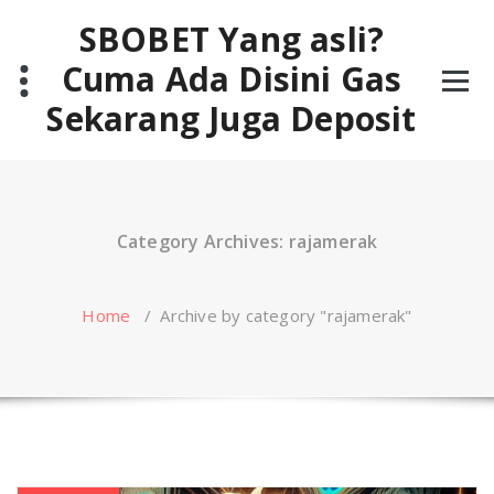
Skip
SBOBET Yang asli?
to
content
Cuma Ada Disini Gas
Sekarang Juga Deposit
Category Archives: rajamerak
Home
/
Archive by category "rajamerak"