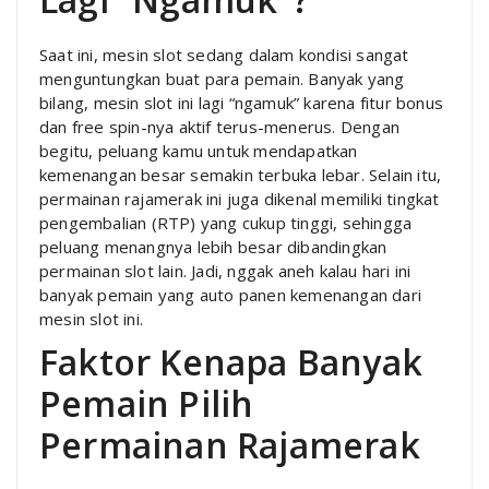
Saat ini, mesin slot sedang dalam kondisi sangat
menguntungkan buat para pemain. Banyak yang
bilang, mesin slot ini lagi “ngamuk” karena fitur bonus
dan free spin-nya aktif terus-menerus. Dengan
begitu, peluang kamu untuk mendapatkan
kemenangan besar semakin terbuka lebar. Selain itu,
permainan rajamerak ini juga dikenal memiliki tingkat
pengembalian (RTP) yang cukup tinggi, sehingga
peluang menangnya lebih besar dibandingkan
permainan slot lain. Jadi, nggak aneh kalau hari ini
banyak pemain yang auto panen kemenangan dari
mesin slot ini.
Faktor Kenapa Banyak
Pemain Pilih
Permainan Rajamerak