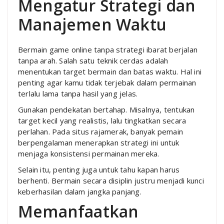
Mengatur Strategi dan
Manajemen Waktu
Bermain game online tanpa strategi ibarat berjalan
tanpa arah. Salah satu teknik cerdas adalah
menentukan target bermain dan batas waktu. Hal ini
penting agar kamu tidak terjebak dalam permainan
terlalu lama tanpa hasil yang jelas.
Gunakan pendekatan bertahap. Misalnya, tentukan
target kecil yang realistis, lalu tingkatkan secara
perlahan. Pada situs rajamerak, banyak pemain
berpengalaman menerapkan strategi ini untuk
menjaga konsistensi permainan mereka.
Selain itu, penting juga untuk tahu kapan harus
berhenti. Bermain secara disiplin justru menjadi kunci
keberhasilan dalam jangka panjang.
Memanfaatkan