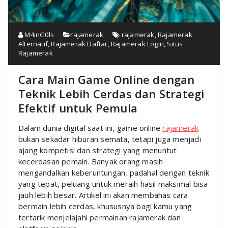
M4inG0ls
rajamerak
rajamerak
,
Rajamerak
Alternatif
,
Rajamerak Daftar
,
Rajamerak Login
,
Situs
Rajamerak
Cara Main Game Online dengan
Teknik Lebih Cerdas dan Strategi
Efektif untuk Pemula
Dalam dunia digital saat ini, game online
rajamerak
bukan sekadar hiburan semata, tetapi juga menjadi
ajang kompetisi dan strategi yang menuntut
kecerdasan pemain. Banyak orang masih
mengandalkan keberuntungan, padahal dengan teknik
yang tepat, peluang untuk meraih hasil maksimal bisa
jauh lebih besar. Artikel ini akan membahas cara
bermain lebih cerdas, khususnya bagi kamu yang
tertarik menjelajahi permainan rajamerak dan