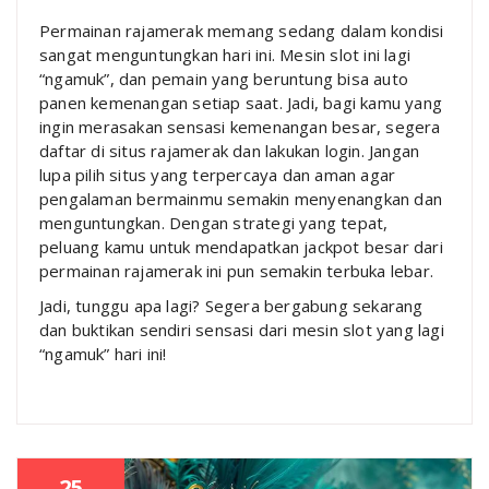
Permainan rajamerak memang sedang dalam kondisi
sangat menguntungkan hari ini. Mesin slot ini lagi
“ngamuk”, dan pemain yang beruntung bisa auto
panen kemenangan setiap saat. Jadi, bagi kamu yang
ingin merasakan sensasi kemenangan besar, segera
daftar di situs rajamerak dan lakukan login. Jangan
lupa pilih situs yang terpercaya dan aman agar
pengalaman bermainmu semakin menyenangkan dan
menguntungkan. Dengan strategi yang tepat,
peluang kamu untuk mendapatkan jackpot besar dari
permainan rajamerak ini pun semakin terbuka lebar.
Jadi, tunggu apa lagi? Segera bergabung sekarang
dan buktikan sendiri sensasi dari mesin slot yang lagi
“ngamuk” hari ini!
25