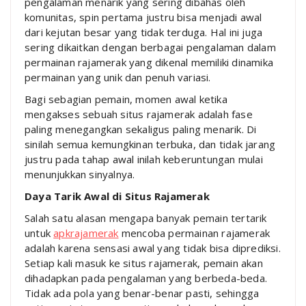
pengalaman menarik yang sering dibahas oleh
komunitas, spin pertama justru bisa menjadi awal
dari kejutan besar yang tidak terduga. Hal ini juga
sering dikaitkan dengan berbagai pengalaman dalam
permainan rajamerak yang dikenal memiliki dinamika
permainan yang unik dan penuh variasi.
Bagi sebagian pemain, momen awal ketika
mengakses sebuah situs rajamerak adalah fase
paling menegangkan sekaligus paling menarik. Di
sinilah semua kemungkinan terbuka, dan tidak jarang
justru pada tahap awal inilah keberuntungan mulai
menunjukkan sinyalnya.
Daya Tarik Awal di Situs Rajamerak
Salah satu alasan mengapa banyak pemain tertarik
untuk
apkrajamerak
mencoba permainan rajamerak
adalah karena sensasi awal yang tidak bisa diprediksi.
Setiap kali masuk ke situs rajamerak, pemain akan
dihadapkan pada pengalaman yang berbeda-beda.
Tidak ada pola yang benar-benar pasti, sehingga