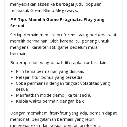
menyediakan akses ke berbagai judul populer
termasuk Great Rhino Megaways.
## Tips Memilih Game Pragmatic Play yang
Sesuai
Setiap pemain memiliki preferensi yang berbeda saat
memilih permainan. Oleh karena itu, penting untuk
mengenali karakteristik game sebelum mulai
bermain.
Beberapa tips yang dapat diterapkan antara lain:
Pilih tema permainan yang disukai.
Pelajari fitur bonus yang tersedia.
Coba permainan dengan tingkat volatilitas yang
sesuai.
Manfaatkan mode demo jika tersedia.
Kelola waktu bermain dengan baik.
Dengan memahami fitur-fitur yang ada, pemain dapat
menikmati pengalaman bermain yang lebih
menyenangkan dan sesuai dengan preferensi