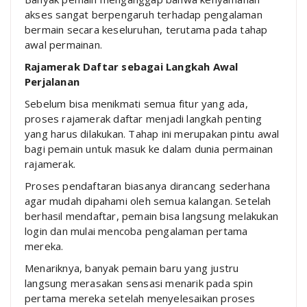
akses sangat berpengaruh terhadap pengalaman
bermain secara keseluruhan, terutama pada tahap
awal permainan.
Rajamerak Daftar sebagai Langkah Awal
Perjalanan
Sebelum bisa menikmati semua fitur yang ada,
proses rajamerak daftar menjadi langkah penting
yang harus dilakukan. Tahap ini merupakan pintu awal
bagi pemain untuk masuk ke dalam dunia permainan
rajamerak.
Proses pendaftaran biasanya dirancang sederhana
agar mudah dipahami oleh semua kalangan. Setelah
berhasil mendaftar, pemain bisa langsung melakukan
login dan mulai mencoba pengalaman pertama
mereka.
Menariknya, banyak pemain baru yang justru
langsung merasakan sensasi menarik pada spin
pertama mereka setelah menyelesaikan proses