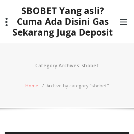
Skip
SBOBET Yang asli?
to
content
Cuma Ada Disini Gas
Sekarang Juga Deposit
Category Archives: sbobet
Home
/
Archive by category "sbobet"