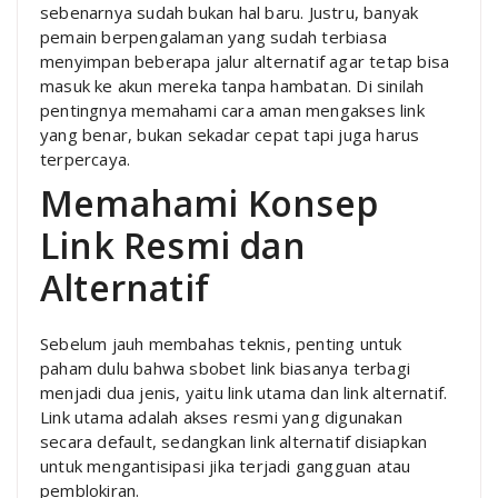
sebenarnya sudah bukan hal baru. Justru, banyak
pemain berpengalaman yang sudah terbiasa
menyimpan beberapa jalur alternatif agar tetap bisa
masuk ke akun mereka tanpa hambatan. Di sinilah
pentingnya memahami cara aman mengakses link
yang benar, bukan sekadar cepat tapi juga harus
terpercaya.
Memahami Konsep
Link Resmi dan
Alternatif
Sebelum jauh membahas teknis, penting untuk
paham dulu bahwa sbobet link biasanya terbagi
menjadi dua jenis, yaitu link utama dan link alternatif.
Link utama adalah akses resmi yang digunakan
secara default, sedangkan link alternatif disiapkan
untuk mengantisipasi jika terjadi gangguan atau
pemblokiran.