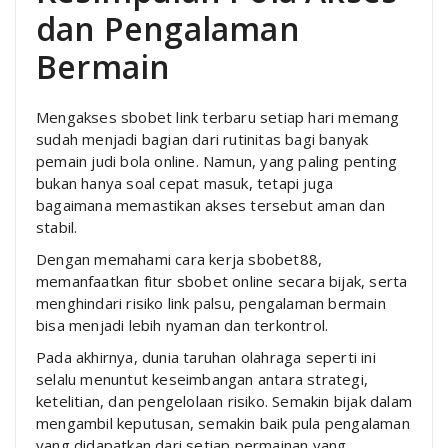
dan Pengalaman
Bermain
Mengakses sbobet link terbaru setiap hari memang
sudah menjadi bagian dari rutinitas bagi banyak
pemain judi bola online. Namun, yang paling penting
bukan hanya soal cepat masuk, tetapi juga
bagaimana memastikan akses tersebut aman dan
stabil.
Dengan memahami cara kerja sbobet88,
memanfaatkan fitur sbobet online secara bijak, serta
menghindari risiko link palsu, pengalaman bermain
bisa menjadi lebih nyaman dan terkontrol.
Pada akhirnya, dunia taruhan olahraga seperti ini
selalu menuntut keseimbangan antara strategi,
ketelitian, dan pengelolaan risiko. Semakin bijak dalam
mengambil keputusan, semakin baik pula pengalaman
yang didapatkan dari setiap permainan yang