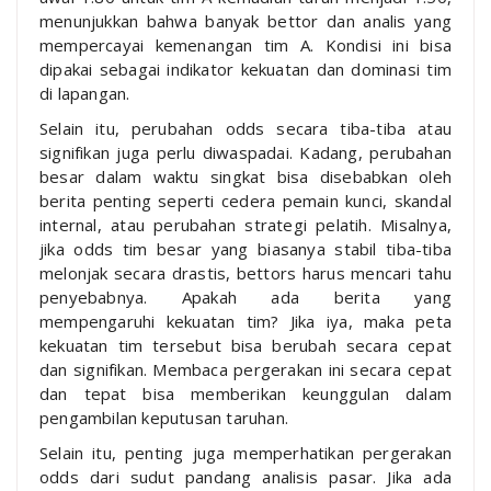
menunjukkan bahwa banyak bettor dan analis yang
mempercayai kemenangan tim A. Kondisi ini bisa
dipakai sebagai indikator kekuatan dan dominasi tim
di lapangan.
Selain itu, perubahan odds secara tiba-tiba atau
signifikan juga perlu diwaspadai. Kadang, perubahan
besar dalam waktu singkat bisa disebabkan oleh
berita penting seperti cedera pemain kunci, skandal
internal, atau perubahan strategi pelatih. Misalnya,
jika odds tim besar yang biasanya stabil tiba-tiba
melonjak secara drastis, bettors harus mencari tahu
penyebabnya. Apakah ada berita yang
mempengaruhi kekuatan tim? Jika iya, maka peta
kekuatan tim tersebut bisa berubah secara cepat
dan signifikan. Membaca pergerakan ini secara cepat
dan tepat bisa memberikan keunggulan dalam
pengambilan keputusan taruhan.
Selain itu, penting juga memperhatikan pergerakan
odds dari sudut pandang analisis pasar. Jika ada