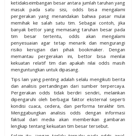
ketidakseimbangan besar antara jumlah taruhan yang
masuk pada satu sisi, odds bisa mengalami
pergerakan yang menandakan bahwa pasar mulai
memihak ke salah satu tim. Sebagai contoh, jika
banyak bettor yang memasang taruhan besar pada
tim besar tertentu, odds akan mengalami
penyesuaian agar tetap menarik dan mengurangi
risiko kerugian dari pihak bookmaker. Dengan
memantau pergerakan ini, bettor bisa menilai
kekuatan relatif tim dan apakah nilai odds masih
menguntungkan untuk dipasang.
Tips lain yang penting adalah selalu mengikuti berita
dan analisis pertandingan dari sumber terpercaya.
Pergerakan odds tidak berdiri sendiri, melainkan
dipengaruhi oleh berbagai faktor eksternal seperti
kondisi cuaca, cedera, dan performa terakhir tim.
Menggabungkan analisis odds dengan informasi
faktual dari media akan memberikan gambaran
lengkap tentang kekuatan tim besar tersebut.
Selain itu, jangan terlalu terpaku pada odds awal.