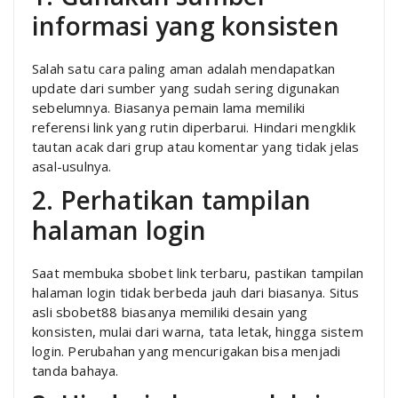
informasi yang konsisten
Salah satu cara paling aman adalah mendapatkan
update dari sumber yang sudah sering digunakan
sebelumnya. Biasanya pemain lama memiliki
referensi link yang rutin diperbarui. Hindari mengklik
tautan acak dari grup atau komentar yang tidak jelas
asal-usulnya.
2. Perhatikan tampilan
halaman login
Saat membuka sbobet link terbaru, pastikan tampilan
halaman login tidak berbeda jauh dari biasanya. Situs
asli sbobet88 biasanya memiliki desain yang
konsisten, mulai dari warna, tata letak, hingga sistem
login. Perubahan yang mencurigakan bisa menjadi
tanda bahaya.