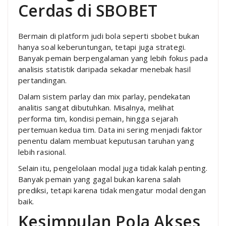
Cerdas di SBOBET
Bermain di platform judi bola seperti sbobet bukan
hanya soal keberuntungan, tetapi juga strategi.
Banyak pemain berpengalaman yang lebih fokus pada
analisis statistik daripada sekadar menebak hasil
pertandingan.
Dalam sistem parlay dan mix parlay, pendekatan
analitis sangat dibutuhkan. Misalnya, melihat
performa tim, kondisi pemain, hingga sejarah
pertemuan kedua tim. Data ini sering menjadi faktor
penentu dalam membuat keputusan taruhan yang
lebih rasional.
Selain itu, pengelolaan modal juga tidak kalah penting.
Banyak pemain yang gagal bukan karena salah
prediksi, tetapi karena tidak mengatur modal dengan
baik.
Kesimpulan Pola Akses