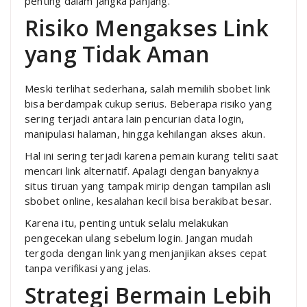
penting dalam jangka panjang.
Risiko Mengakses Link
yang Tidak Aman
Meski terlihat sederhana, salah memilih sbobet link
bisa berdampak cukup serius. Beberapa risiko yang
sering terjadi antara lain pencurian data login,
manipulasi halaman, hingga kehilangan akses akun.
Hal ini sering terjadi karena pemain kurang teliti saat
mencari link alternatif. Apalagi dengan banyaknya
situs tiruan yang tampak mirip dengan tampilan asli
sbobet online, kesalahan kecil bisa berakibat besar.
Karena itu, penting untuk selalu melakukan
pengecekan ulang sebelum login. Jangan mudah
tergoda dengan link yang menjanjikan akses cepat
tanpa verifikasi yang jelas.
Strategi Bermain Lebih