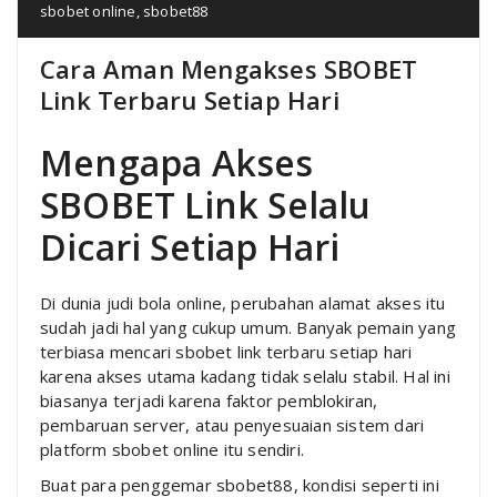
sbobet online
,
sbobet88
Cara Aman Mengakses SBOBET
Link Terbaru Setiap Hari
Mengapa Akses
SBOBET Link Selalu
Dicari Setiap Hari
Di dunia judi bola online, perubahan alamat akses itu
sudah jadi hal yang cukup umum. Banyak pemain yang
terbiasa mencari sbobet link terbaru setiap hari
karena akses utama kadang tidak selalu stabil. Hal ini
biasanya terjadi karena faktor pemblokiran,
pembaruan server, atau penyesuaian sistem dari
platform sbobet online itu sendiri.
Buat para penggemar sbobet88, kondisi seperti ini