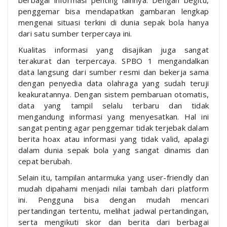
berbagai informasi penting lainnya. Dengan begitu,
penggemar bisa mendapatkan gambaran lengkap
mengenai situasi terkini di dunia sepak bola hanya
dari satu sumber terpercaya ini.
Kualitas informasi yang disajikan juga sangat
terakurat dan terpercaya. SPBO 1 mengandalkan
data langsung dari sumber resmi dan bekerja sama
dengan penyedia data olahraga yang sudah teruji
keakuratannya. Dengan sistem pembaruan otomatis,
data yang tampil selalu terbaru dan tidak
mengandung informasi yang menyesatkan. Hal ini
sangat penting agar penggemar tidak terjebak dalam
berita hoax atau informasi yang tidak valid, apalagi
dalam dunia sepak bola yang sangat dinamis dan
cepat berubah.
Selain itu, tampilan antarmuka yang user-friendly dan
mudah dipahami menjadi nilai tambah dari platform
ini. Pengguna bisa dengan mudah mencari
pertandingan tertentu, melihat jadwal pertandingan,
serta mengikuti skor dan berita dari berbagai