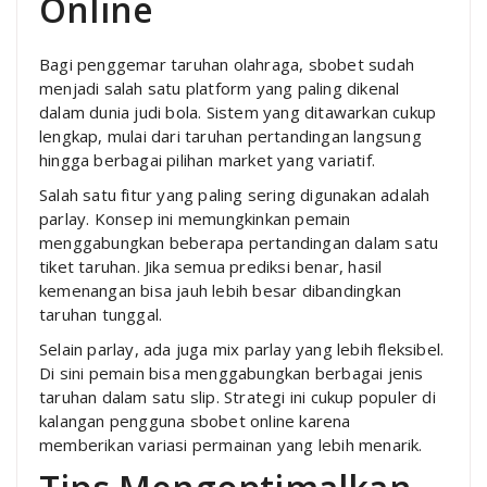
Online
Bagi penggemar taruhan olahraga, sbobet sudah
menjadi salah satu platform yang paling dikenal
dalam dunia judi bola. Sistem yang ditawarkan cukup
lengkap, mulai dari taruhan pertandingan langsung
hingga berbagai pilihan market yang variatif.
Salah satu fitur yang paling sering digunakan adalah
parlay. Konsep ini memungkinkan pemain
menggabungkan beberapa pertandingan dalam satu
tiket taruhan. Jika semua prediksi benar, hasil
kemenangan bisa jauh lebih besar dibandingkan
taruhan tunggal.
Selain parlay, ada juga mix parlay yang lebih fleksibel.
Di sini pemain bisa menggabungkan berbagai jenis
taruhan dalam satu slip. Strategi ini cukup populer di
kalangan pengguna sbobet online karena
memberikan variasi permainan yang lebih menarik.