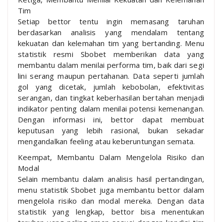
Tim
Setiap bettor tentu ingin memasang taruhan
berdasarkan analisis yang mendalam tentang
kekuatan dan kelemahan tim yang bertanding. Menu
statistik resmi Sbobet memberikan data yang
membantu dalam menilai performa tim, baik dari segi
lini serang maupun pertahanan. Data seperti jumlah
gol yang dicetak, jumlah kebobolan, efektivitas
serangan, dan tingkat keberhasilan bertahan menjadi
indikator penting dalam menilai potensi kemenangan.
Dengan informasi ini, bettor dapat membuat
keputusan yang lebih rasional, bukan sekadar
mengandalkan feeling atau keberuntungan semata.
Keempat, Membantu Dalam Mengelola Risiko dan
Modal
Selain membantu dalam analisis hasil pertandingan,
menu statistik Sbobet juga membantu bettor dalam
mengelola risiko dan modal mereka. Dengan data
statistik yang lengkap, bettor bisa menentukan