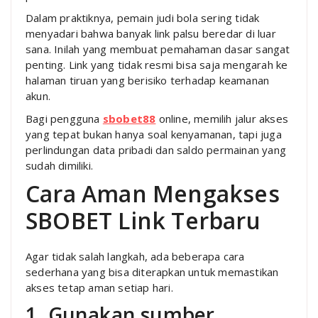
Dalam praktiknya, pemain judi bola sering tidak
menyadari bahwa banyak link palsu beredar di luar
sana. Inilah yang membuat pemahaman dasar sangat
penting. Link yang tidak resmi bisa saja mengarah ke
halaman tiruan yang berisiko terhadap keamanan
akun.
Bagi pengguna
sbobet88
online, memilih jalur akses
yang tepat bukan hanya soal kenyamanan, tapi juga
perlindungan data pribadi dan saldo permainan yang
sudah dimiliki.
Cara Aman Mengakses
SBOBET Link Terbaru
Agar tidak salah langkah, ada beberapa cara
sederhana yang bisa diterapkan untuk memastikan
akses tetap aman setiap hari.
1. Gunakan sumber