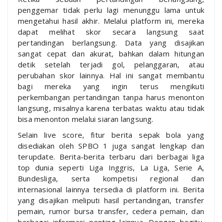
penggemar tidak perlu lagi menunggu lama untuk
mengetahui hasil akhir. Melalui platform ini, mereka
dapat melihat skor secara langsung saat
pertandingan berlangsung. Data yang disajikan
sangat cepat dan akurat, bahkan dalam hitungan
detik setelah terjadi gol, pelanggaran, atau
perubahan skor lainnya. Hal ini sangat membantu
bagi mereka yang ingin terus mengikuti
perkembangan pertandingan tanpa harus menonton
langsung, misalnya karena terbatas waktu atau tidak
bisa menonton melalui siaran langsung.
Selain live score, fitur berita sepak bola yang
disediakan oleh SPBO 1 juga sangat lengkap dan
terupdate. Berita-berita terbaru dari berbagai liga
top dunia seperti Liga Inggris, La Liga, Serie A,
Bundesliga, serta kompetisi regional dan
internasional lainnya tersedia di platform ini. Berita
yang disajikan meliputi hasil pertandingan, transfer
pemain, rumor bursa transfer, cedera pemain, dan