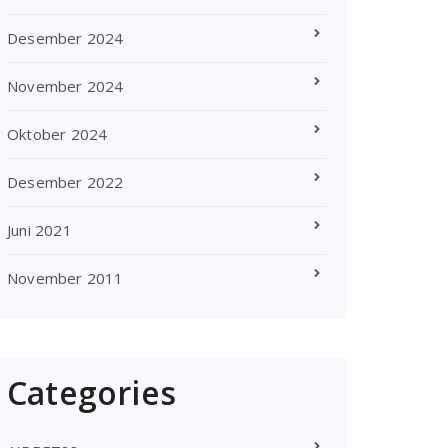
Desember 2024
November 2024
Oktober 2024
Desember 2022
Juni 2021
November 2011
Categories