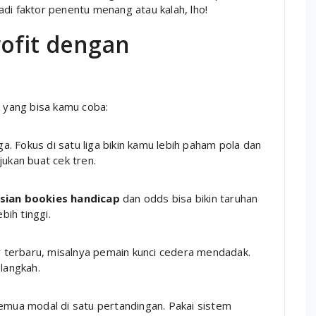
jadi faktor penentu menang atau kalah, lho!
ofit dengan
k yang bisa kamu coba:
a. Fokus di satu liga bikin kamu lebih paham pola dan
jukan buat cek tren.
sian bookies handicap
dan odds bisa bikin taruhan
bih tinggi.
r terbaru, misalnya pemain kunci cedera mendadak.
 langkah.
 semua modal di satu pertandingan. Pakai sistem