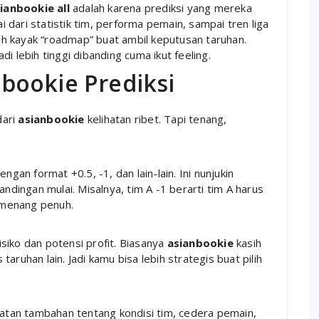
ianbookie all
adalah karena prediksi yang mereka
ai dari statistik tim, performa pemain, sampai tren liga
bih kayak “roadmap” buat ambil keputusan taruhan.
i lebih tinggi dibanding cuma ikut feeling.
bookie Prediksi
dari
asianbookie
kelihatan ribet. Tapi tenang,
engan format +0.5, -1, dan lain-lain. Ini nunjukin
ndingan mulai. Misalnya, tim A -1 berarti tim A harus
 menang penuh.
isiko dan potensi profit. Biasanya
asianbookie
kasih
taruhan lain. Jadi kamu bisa lebih strategis buat pilih
tatan tambahan tentang kondisi tim, cedera pemain,