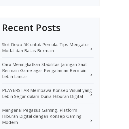
Recent Posts
Slot Depo 5K untuk Pemula: Tips Mengatur
Modal dan Batas Bermain
Cara Meningkatkan Stabilitas Jaringan Saat
Bermain Game agar Pengalaman Bermain
Lebih Lancar
PLAYERSTAR Membawa Konsep Visual yang
Lebih Segar dalam Dunia Hiburan Digital
Mengenal Pegasus Gaming, Platform
Hiburan Digital dengan Konsep Gaming
Modern