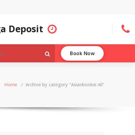
a Deposit
Book Now
Home
/
Archive by category "Asianbookie All"