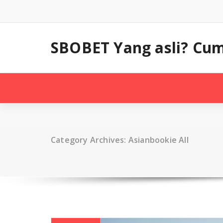
Skip
to
content
SBOBET Yang asli? Cum
Category Archives: Asianbookie All