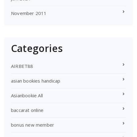
November 2011
Categories
AIRBET88
asian bookies handicap
Asianbookie All
baccarat online
bonus new member