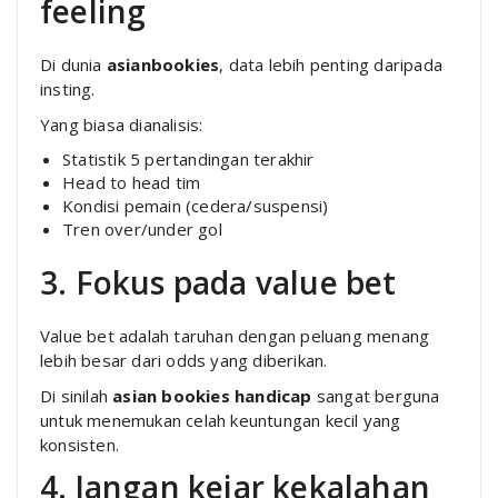
feeling
Di dunia
asianbookies
, data lebih penting daripada
insting.
Yang biasa dianalisis:
Statistik 5 pertandingan terakhir
Head to head tim
Kondisi pemain (cedera/suspensi)
Tren over/under gol
3. Fokus pada value bet
Value bet adalah taruhan dengan peluang menang
lebih besar dari odds yang diberikan.
Di sinilah
asian bookies handicap
sangat berguna
untuk menemukan celah keuntungan kecil yang
konsisten.
4. Jangan kejar kekalahan