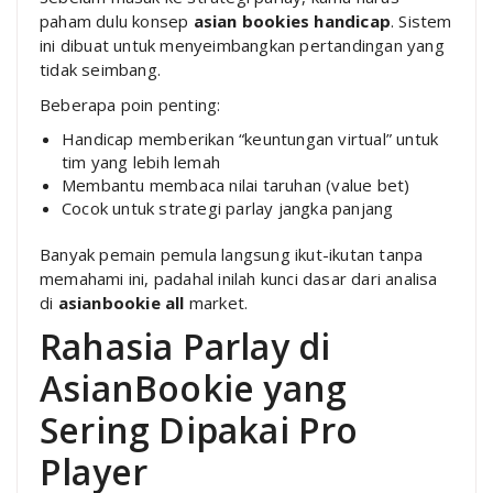
paham dulu konsep
asian bookies handicap
. Sistem
ini dibuat untuk menyeimbangkan pertandingan yang
tidak seimbang.
Beberapa poin penting:
Handicap memberikan “keuntungan virtual” untuk
tim yang lebih lemah
Membantu membaca nilai taruhan (value bet)
Cocok untuk strategi parlay jangka panjang
Banyak pemain pemula langsung ikut-ikutan tanpa
memahami ini, padahal inilah kunci dasar dari analisa
di
asianbookie all
market.
Rahasia Parlay di
AsianBookie yang
Sering Dipakai Pro
Player