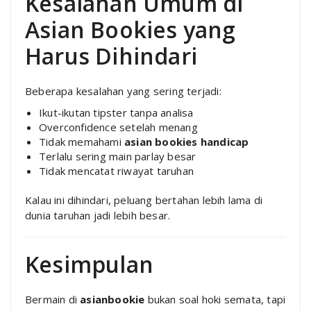
Kesalahan Umum di
Asian Bookies yang
Harus Dihindari
Beberapa kesalahan yang sering terjadi:
Ikut-ikutan tipster tanpa analisa
Overconfidence setelah menang
Tidak memahami
asian bookies handicap
Terlalu sering main parlay besar
Tidak mencatat riwayat taruhan
Kalau ini dihindari, peluang bertahan lebih lama di
dunia taruhan jadi lebih besar.
Kesimpulan
Bermain di
asianbookie
bukan soal hoki semata, tapi