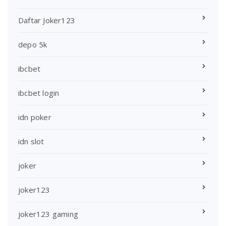
Daftar Joker123
depo 5k
ibcbet
ibcbet login
idn poker
idn slot
joker
joker123
joker123 gaming