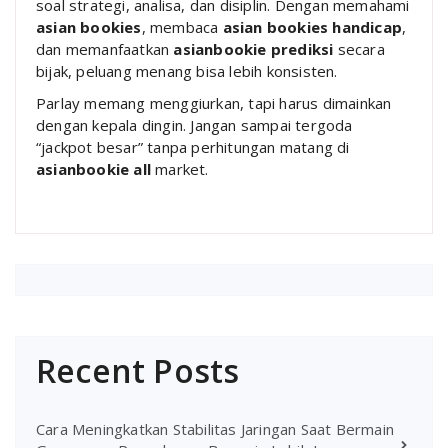
soal strategi, analisa, dan disiplin. Dengan memahami
asian bookies
, membaca
asian bookies handicap
,
dan memanfaatkan
asianbookie prediksi
secara
bijak, peluang menang bisa lebih konsisten.
Parlay memang menggiurkan, tapi harus dimainkan
dengan kepala dingin. Jangan sampai tergoda
“jackpot besar” tanpa perhitungan matang di
asianbookie all
market.
Recent Posts
Cara Meningkatkan Stabilitas Jaringan Saat Bermain