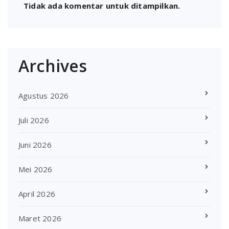
Tidak ada komentar untuk ditampilkan.
Archives
Agustus 2026
Juli 2026
Juni 2026
Mei 2026
April 2026
Maret 2026