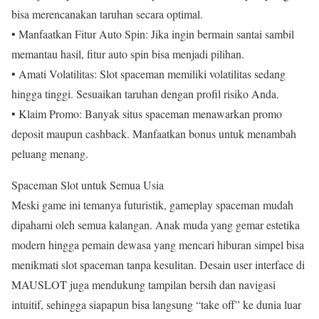
bisa merencanakan taruhan secara optimal.
• Manfaatkan Fitur Auto Spin: Jika ingin bermain santai sambil
memantau hasil, fitur auto spin bisa menjadi pilihan.
• Amati Volatilitas: Slot spaceman memiliki volatilitas sedang
hingga tinggi. Sesuaikan taruhan dengan profil risiko Anda.
• Klaim Promo: Banyak situs spaceman menawarkan promo
deposit maupun cashback. Manfaatkan bonus untuk menambah
peluang menang.
Spaceman Slot untuk Semua Usia
Meski game ini temanya futuristik, gameplay spaceman mudah
dipahami oleh semua kalangan. Anak muda yang gemar estetika
modern hingga pemain dewasa yang mencari hiburan simpel bisa
menikmati slot spaceman tanpa kesulitan. Desain user interface di
MAUSLOT juga mendukung tampilan bersih dan navigasi
intuitif, sehingga siapapun bisa langsung “take off” ke dunia luar