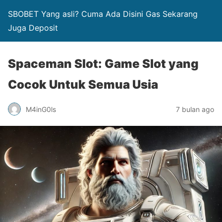
SBOBET Yang asli? Cuma Ada Disini Gas Sekarang
Juga Deposit
Spaceman Slot: Game Slot yang
Cocok Untuk Semua Usia
M4inG0ls
7 bulan ago