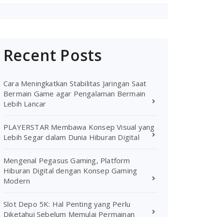
Recent Posts
Cara Meningkatkan Stabilitas Jaringan Saat
Bermain Game agar Pengalaman Bermain
Lebih Lancar
PLAYERSTAR Membawa Konsep Visual yang
Lebih Segar dalam Dunia Hiburan Digital
Mengenal Pegasus Gaming, Platform
Hiburan Digital dengan Konsep Gaming
Modern
Slot Depo 5K: Hal Penting yang Perlu
Diketahui Sebelum Memulai Permainan