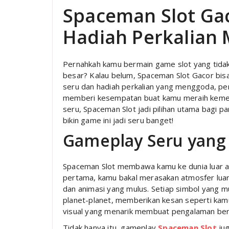
Spaceman Slot Ga
Hadiah Perkalian
Pernahkah kamu bermain game slot yang tidak
besar? Kalau belum, Spaceman Slot Gacor bisa
seru dan hadiah perkalian yang menggoda, perm
memberi kesempatan buat kamu meraih kemen
seru, Spaceman Slot jadi pilihan utama bagi par
bikin game ini jadi seru banget!
Gameplay Seru yan
Spaceman Slot membawa kamu ke dunia luar a
pertama, kamu bakal merasakan atmosfer luar
dan animasi yang mulus. Setiap simbol yang mun
planet-planet, memberikan kesan seperti kamu
visual yang menarik membuat pengalaman be
Tidak hanya itu, gameplay
Spaceman Slot
jug