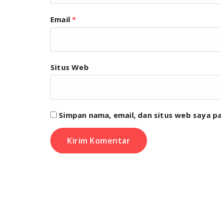
Email
*
Situs Web
Simpan nama, email, dan situs web saya p