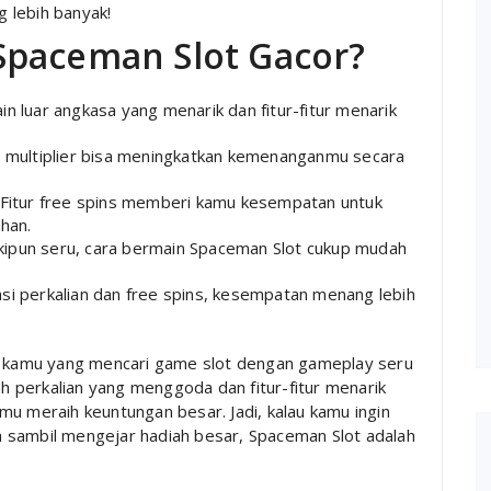
 lebih banyak!
Spaceman Slot Gacor?
n luar angkasa yang menarik dan fitur-fitur menarik
r multiplier bisa meningkatkan kemenanganmu secara
Fitur free spins memberi kamu kesempatan untuk
han.
ipun seru, cara bermain Spaceman Slot cukup mudah
i perkalian dan free spins, kesempatan menang lebih
gi kamu yang mencari game slot dengan gameplay seru
 perkalian yang menggoda dan fitur-fitur menarik
mu meraih keuntungan besar. Jadi, kalau kamu ingin
 sambil mengejar hadiah besar, Spaceman Slot adalah