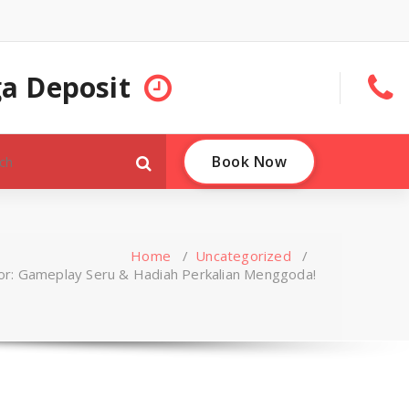
a Deposit
Book Now
Home
/
Uncategorized
/
or: Gameplay Seru & Hadiah Perkalian Menggoda!