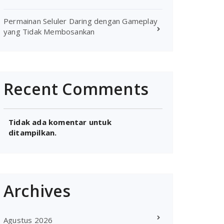
Permainan Seluler Daring dengan Gameplay
yang Tidak Membosankan
Recent Comments
Tidak ada komentar untuk
ditampilkan.
Archives
Agustus 2026