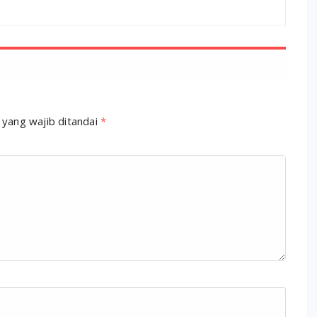
 yang wajib ditandai
*