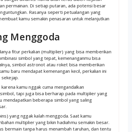
n permainan. Di setiap putaran, ada potensi besar
nguntungkan. Rasanya seperti petualangan yang
membuat kamu semakin penasaran untuk melanjutkan
ang Menggoda
anya fitur perkalian (multiplier) yang bisa memberikan
kombinasi simbol yang tepat, kemenanganmu bisa
salnya, simbol astronot atau roket bisa memberikan
n kamu baru mendapat kemenangan kecil, perkalian ini
 sekejap.
k, karena kamu nggak cuma mengandalkan
mbol, tapi juga bisa berharap pada multiplier yang
u mendapatkan beberapa simbol yang saling
ar.
e spins) yang nggak kalah menggoda. Saat kamu
bahan multiplier yang bikin hadiahmu semakin besar.
erus bermain tanpa harus menambah taruhan, dan tentu