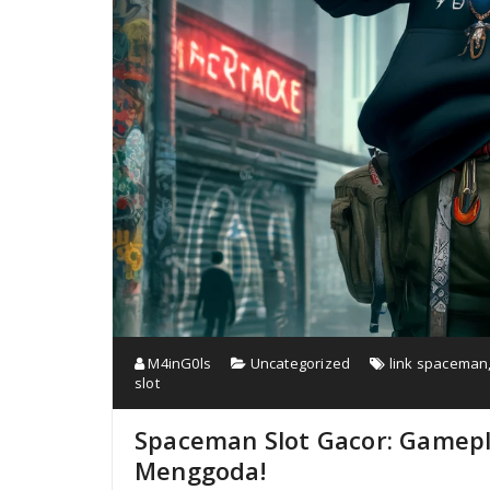
M4inG0ls
Uncategorized
link spaceman
slot
Spaceman Slot Gacor: Gamepl
Menggoda!