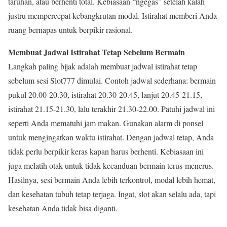
taruhan, atau berhenti total. Kebiasaan “ngegas” setelah kalah
justru mempercepat kebangkrutan modal. Istirahat memberi Anda
ruang bernapas untuk berpikir rasional.
Membuat Jadwal Istirahat Tetap Sebelum Bermain
Langkah paling bijak adalah membuat jadwal istirahat tetap
sebelum sesi Slot777 dimulai. Contoh jadwal sederhana: bermain
pukul 20.00-20.30, istirahat 20.30-20.45, lanjut 20.45-21.15,
istirahat 21.15-21.30, lalu terakhir 21.30-22.00. Patuhi jadwal ini
seperti Anda mematuhi jam makan. Gunakan alarm di ponsel
untuk mengingatkan waktu istirahat. Dengan jadwal tetap, Anda
tidak perlu berpikir keras kapan harus berhenti. Kebiasaan ini
juga melatih otak untuk tidak kecanduan bermain terus-menerus.
Hasilnya, sesi bermain Anda lebih terkontrol, modal lebih hemat,
dan kesehatan tubuh tetap terjaga. Ingat, slot akan selalu ada, tapi
kesehatan Anda tidak bisa diganti.