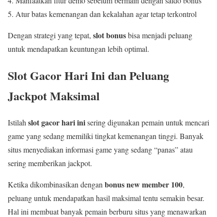
Manfaatkan fitur demo sebelum bermain dengan saldo bonus
Atur batas kemenangan dan kekalahan agar tetap terkontrol
slot bonus
Dengan strategi yang tepat,
bisa menjadi peluang
untuk mendapatkan keuntungan lebih optimal.
Slot Gacor Hari Ini dan Peluang
Jackpot Maksimal
slot gacor hari ini
Istilah
sering digunakan pemain untuk mencari
game yang sedang memiliki tingkat kemenangan tinggi. Banyak
situs menyediakan informasi game yang sedang “panas” atau
sering memberikan jackpot.
bonus new member 100
Ketika dikombinasikan dengan
,
peluang untuk mendapatkan hasil maksimal tentu semakin besar.
Hal ini membuat banyak pemain berburu situs yang menawarkan