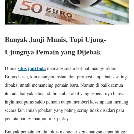
Banyak Janji Manis, Tapi Ujung-
Ujungnya Pemain yang Dijebak
situs judi bola
Dunia
memang selalu terlihat menggiurkan.
Bonus besar, kemenangan instan, dan promosi tanpa batas sering
dipakai untuk memancing pemain baru. Namun di balik semua
itu, ada banyak situs judi bola abal-abal yang sebenarnya hanya
ingin menguras saldo pemain tanpa memberi kesempatan menang
secara fair. Inilah jebakan yang paling sering tidak disadari para
pecinta parlay maupun mix parlay.
Banyak pemain terlalu fokus mengejar kemenangan cepat hingga