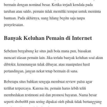
bermain dengan nominal besar. Ketika terjadi kendala pada
taruhan atau saldo, pemain tidak memiliki tempat untuk meminta
bantuan. Pada akhirnya, uang hilang begitu saja tanpa
penyelesaian.
Banyak Keluhan Pemain di Internet
Sebelum bergabung ke situs judi bola mana pun, biasakan
mencari ulasan pemain lain. Jika terlalu banyak keluhan soal akun
diblokir, kemenangan tidak dibayar, atau manipulasi hasil
pertandingan, jangan nekat tetap bermain di sana.
Beberapa situs bahkan sengaja membuat review palsu agar
terlihat terpercaya. Karena itu, pemain harus lebih teliti
membedakan testimoni asli dan promosi bayaran. Nama besar
seperti sbobet88 pun sering dipakai oleh pihak tidak bertanggung