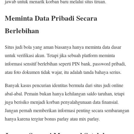
jawab untuk menarik korban baru melalui situs tiruan.
Meminta Data Pribadi Secara
Berlebihan
Situs judi bola yang aman biasanya hanya meminta data dasar
untuk verifikasi akun. Tetapi jika sebuah platform meminta
informasi sensitif berlebihan seperti PIN bank, password pribadi,
atau foto dokumen tidak wajar, itu adalah tanda bahaya serius.
Banyak kasus pencurian identitas bermula dari situs judi online
abal-abal. Pemain bukan hanya kehilangan saldo taruhan, tetapi
juga berisiko menjadi korban penyalahgunaan data finansial.
Jangan pernah memberikan informasi penting secara sembarangan
hanya karena tergiur bonus parlay atau mix parlay.