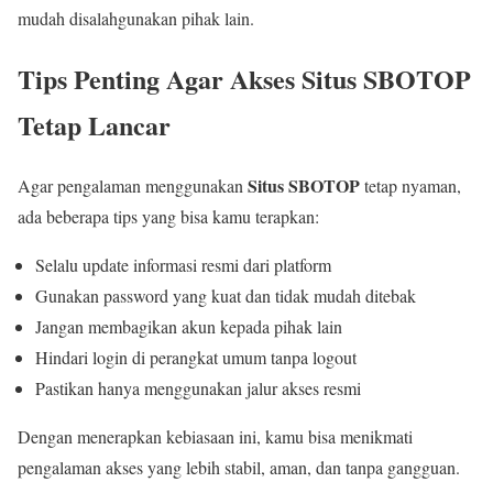
mudah disalahgunakan pihak lain.
Tips Penting Agar Akses Situs SBOTOP
Tetap Lancar
Situs SBOTOP
Agar pengalaman menggunakan
tetap nyaman,
ada beberapa tips yang bisa kamu terapkan:
Selalu update informasi resmi dari platform
Gunakan password yang kuat dan tidak mudah ditebak
Jangan membagikan akun kepada pihak lain
Hindari login di perangkat umum tanpa logout
Pastikan hanya menggunakan jalur akses resmi
Dengan menerapkan kebiasaan ini, kamu bisa menikmati
pengalaman akses yang lebih stabil, aman, dan tanpa gangguan.