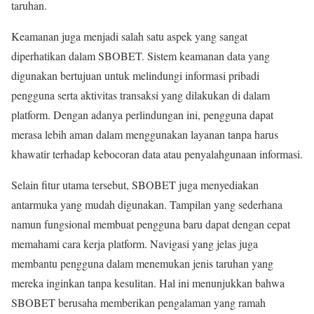
taruhan.
Keamanan juga menjadi salah satu aspek yang sangat
diperhatikan dalam SBOBET. Sistem keamanan data yang
digunakan bertujuan untuk melindungi informasi pribadi
pengguna serta aktivitas transaksi yang dilakukan di dalam
platform. Dengan adanya perlindungan ini, pengguna dapat
merasa lebih aman dalam menggunakan layanan tanpa harus
khawatir terhadap kebocoran data atau penyalahgunaan informasi.
Selain fitur utama tersebut, SBOBET juga menyediakan
antarmuka yang mudah digunakan. Tampilan yang sederhana
namun fungsional membuat pengguna baru dapat dengan cepat
memahami cara kerja platform. Navigasi yang jelas juga
membantu pengguna dalam menemukan jenis taruhan yang
mereka inginkan tanpa kesulitan. Hal ini menunjukkan bahwa
SBOBET berusaha memberikan pengalaman yang ramah