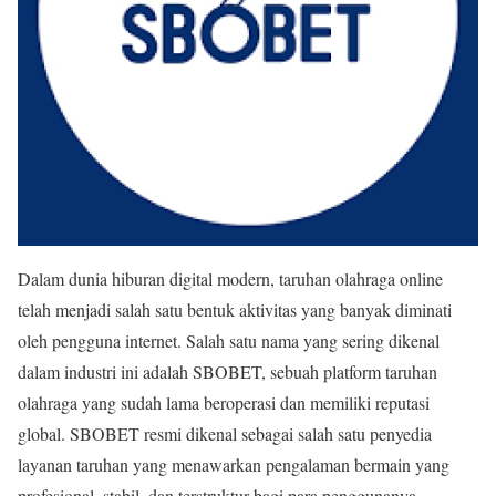
Dalam dunia hiburan digital modern, taruhan olahraga online
telah menjadi salah satu bentuk aktivitas yang banyak diminati
oleh pengguna internet. Salah satu nama yang sering dikenal
dalam industri ini adalah SBOBET, sebuah platform taruhan
olahraga yang sudah lama beroperasi dan memiliki reputasi
global. SBOBET resmi dikenal sebagai salah satu penyedia
layanan taruhan yang menawarkan pengalaman bermain yang
profesional, stabil, dan terstruktur bagi para penggunanya.