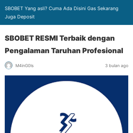
SBOBET Yang asli? Cuma Ada Disini Gas Sekarang
Juga Deposit
SBOBET RESMI Terbaik dengan
Pengalaman Taruhan Profesional
M4inG0ls
3 bulan ago