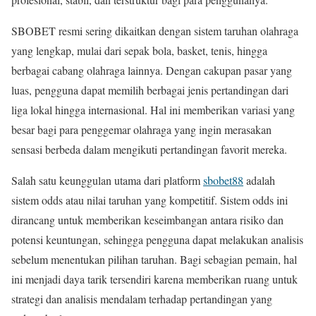
SBOBET resmi sering dikaitkan dengan sistem taruhan olahraga
yang lengkap, mulai dari sepak bola, basket, tenis, hingga
berbagai cabang olahraga lainnya. Dengan cakupan pasar yang
luas, pengguna dapat memilih berbagai jenis pertandingan dari
liga lokal hingga internasional. Hal ini memberikan variasi yang
besar bagi para penggemar olahraga yang ingin merasakan
sensasi berbeda dalam mengikuti pertandingan favorit mereka.
Salah satu keunggulan utama dari platform
sbobet88
adalah
sistem odds atau nilai taruhan yang kompetitif. Sistem odds ini
dirancang untuk memberikan keseimbangan antara risiko dan
potensi keuntungan, sehingga pengguna dapat melakukan analisis
sebelum menentukan pilihan taruhan. Bagi sebagian pemain, hal
ini menjadi daya tarik tersendiri karena memberikan ruang untuk
strategi dan analisis mendalam terhadap pertandingan yang