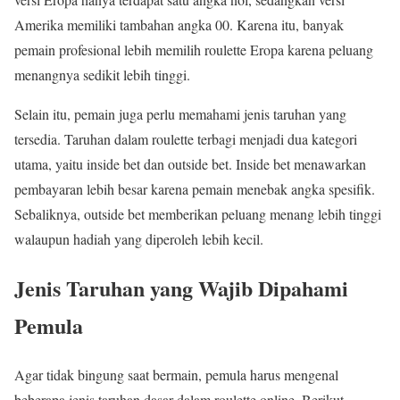
Amerika memiliki tambahan angka 00. Karena itu, banyak
pemain profesional lebih memilih roulette Eropa karena peluang
menangnya sedikit lebih tinggi.
Selain itu, pemain juga perlu memahami jenis taruhan yang
tersedia. Taruhan dalam roulette terbagi menjadi dua kategori
utama, yaitu inside bet dan outside bet. Inside bet menawarkan
pembayaran lebih besar karena pemain menebak angka spesifik.
Sebaliknya, outside bet memberikan peluang menang lebih tinggi
walaupun hadiah yang diperoleh lebih kecil.
Jenis Taruhan yang Wajib Dipahami
Pemula
Agar tidak bingung saat bermain, pemula harus mengenal
beberapa jenis taruhan dasar dalam roulette online. Berikut