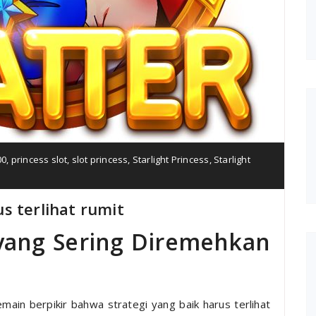
00
,
princess slot
,
slot princess
,
Starlight Princess
,
Starlight
s terlihat rumit
 yang Sering Diremehkan
main berpikir bahwa strategi yang baik harus terlihat