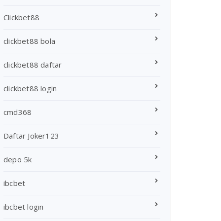
Clickbet88
clickbet88 bola
clickbet88 daftar
clickbet88 login
cmd368
Daftar Joker123
depo 5k
ibcbet
ibcbet login