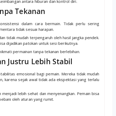
imbangan antara hiburan dan kontrol diri.
anpa Tekanan
onsistensi dalam cara bermain. Tidak perlu sering
mentara tidak sesuai harapan.
n tidak mudah terpengaruh oleh hasil jangka pendek.
isa dijadikan patokan untuk sesi berikutnya.
ikmati permainan tanpa tekanan berlebihan.
Justru Lebih Stabil
abilitas emosional bagi pemain. Mereka tidak mudah
n, karena sejak awal tidak ada ekspektasi yang terlalu
 menjadi lebih sehat dan menyenangkan. Pemain bisa
ebani oleh aturan yang rumit.