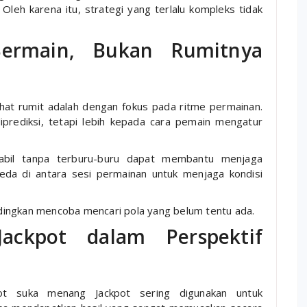
leh karena itu, strategi yang terlalu kompleks tidak
ermain, Bukan Rumitnya
ihat rumit adalah dengan fokus pada ritme permainan.
diprediksi, tetapi lebih kepada cara pemain mengatur
abil tanpa terburu-buru dapat membantu menjaga
eda di antara sesi permainan untuk menjaga kondisi
andingkan mencoba mencari pola yang belum tentu ada.
ackpot dalam Perspektif
lot suka menang Jackpot sering digunakan untuk