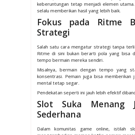
keberuntungan tetap menjadi elemen utama. O
selalu memberikan hasil yang lebih baik.
Fokus pada Ritme B
Strategi
Salah satu cara mengatur strategi tanpa terl
Ritme di sini bukan berarti pola yang bisa 
tempo bermain mereka sendiri.
Misalnya, bermain dengan tempo yang st
konsentrasi. Pemain juga bisa memberikan j
mental tetap segar.
Pendekatan seperti ini jauh lebih efektif dib
Slot Suka Menang J
Sederhana
Dalam komunitas game online, istilah s