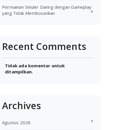
Permainan Seluler Daring dengan Gameplay
yang Tidak Membosankan
Recent Comments
Tidak ada komentar untuk
ditampilkan.
Archives
Agustus 2026