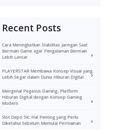
Recent Posts
Cara Meningkatkan Stabilitas Jaringan Saat
Bermain Game agar Pengalaman Bermain
Lebih Lancar
PLAYERSTAR Membawa Konsep Visual yang
Lebih Segar dalam Dunia Hiburan Digital
Mengenal Pegasus Gaming, Platform
Hiburan Digital dengan Konsep Gaming
Modern
Slot Depo 5K: Hal Penting yang Perlu
Diketahui Sebelum Memulai Permainan