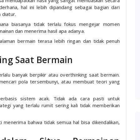
a mendapatkan hasil yang sangat memuaskan secara
erhana, hal ini lebih dipandang sebagai bagian dari
diatur.
ana biasanya tidak terlalu fokus mengejar momen
mainan dan menerima hasil apa adanya.
alaman bermain terasa lebih ringan dan tidak penuh
ing Saat Bermain
lalu banyak berpikir atau overthinking saat bermain.
 mencari pola tersembunyi, atau membuat teori yang
erbasis sistem acak. Tidak ada cara pasti untuk
rategi yang terlalu rumit sering kali tidak memberikan
ti menerima bahwa tidak semua hal bisa dikendalikan,