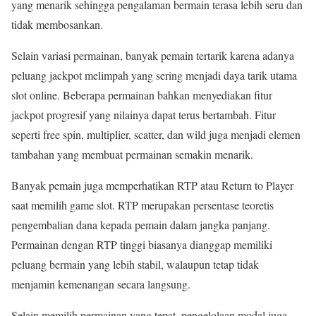
yang menarik sehingga pengalaman bermain terasa lebih seru dan
tidak membosankan.
Selain variasi permainan, banyak pemain tertarik karena adanya
peluang jackpot melimpah yang sering menjadi daya tarik utama
slot online. Beberapa permainan bahkan menyediakan fitur
jackpot progresif yang nilainya dapat terus bertambah. Fitur
seperti free spin, multiplier, scatter, dan wild juga menjadi elemen
tambahan yang membuat permainan semakin menarik.
Banyak pemain juga memperhatikan RTP atau Return to Player
saat memilih game slot. RTP merupakan persentase teoretis
pengembalian dana kepada pemain dalam jangka panjang.
Permainan dengan RTP tinggi biasanya dianggap memiliki
peluang bermain yang lebih stabil, walaupun tetap tidak
menjamin kemenangan secara langsung.
Selain memilih permainan yang tepat, pengelolaan modal juga