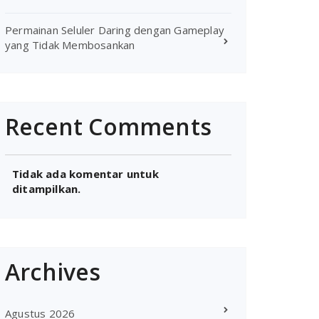
Permainan Seluler Daring dengan Gameplay
yang Tidak Membosankan
Recent Comments
Tidak ada komentar untuk
ditampilkan.
Archives
Agustus 2026