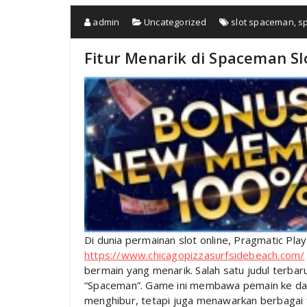
admin
Uncategorized
slot spaceman
,
s
Fitur Menarik di Spaceman Sl
Di dunia permainan slot online, Pragmatic Play
https://www.chicagopizzasurfsidebeach.com/
bermain yang menarik. Salah satu judul terba
“Spaceman”. Game ini membawa pemain ke dal
menghibur, tetapi juga menawarkan berbagai 