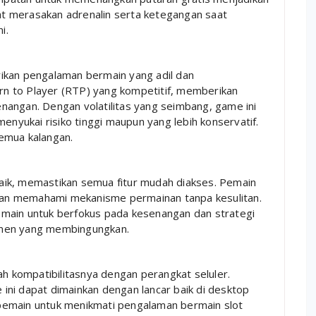
pat merasakan adrenalin serta ketegangan saat
i.
ikan pengalaman bermain yang adil dan
n to Player (RTP) yang kompetitif, memberikan
nangan. Dengan volatilitas yang seimbang, game ini
enyukai risiko tinggi maupun yang lebih konservatif.
emua kalangan.
aik, memastikan semua fitur mudah diakses. Pemain
an memahami mekanisme permainan tanpa kesulitan.
main untuk berfokus pada kesenangan dan strategi
emen yang membingungkan.
ah kompatibilitasnya dengan perangkat seluler.
ni dapat dimainkan dengan lancar baik di desktop
pemain untuk menikmati pengalaman bermain slot