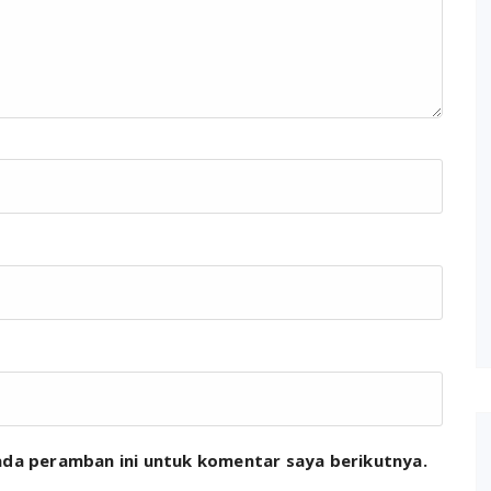
ada peramban ini untuk komentar saya berikutnya.