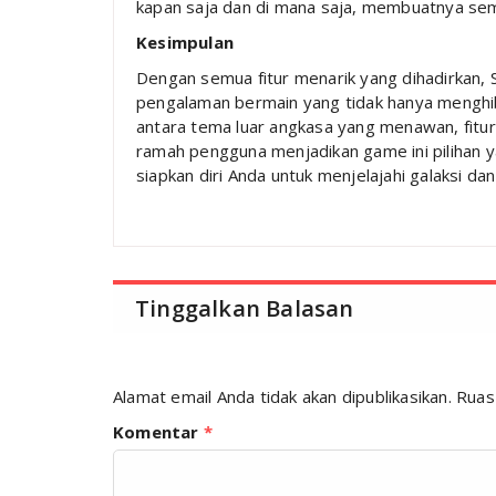
kapan saja dan di mana saja, membuatnya semak
Kesimpulan
Dengan semua fitur menarik yang dihadirkan,
pengalaman bermain yang tidak hanya menghi
antara tema luar angkasa yang menawan, fitu
ramah pengguna menjadikan game ini pilihan y
siapkan diri Anda untuk menjelajahi galaksi d
Tinggalkan Balasan
Alamat email Anda tidak akan dipublikasikan.
Ruas
Komentar
*