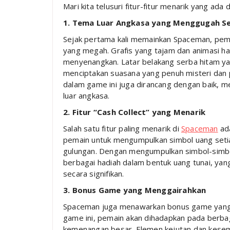
Mari kita telusuri fitur-fitur menarik yang ada 
1. Tema Luar Angkasa yang Menggugah Se
Sejak pertama kali memainkan Spaceman, pem
yang megah. Grafis yang tajam dan animasi 
menyenangkan. Latar belakang serba hitam ya
menciptakan suasana yang penuh misteri dan 
dalam game ini juga dirancang dengan baik, m
luar angkasa.
2. Fitur “Cash Collect” yang Menarik
Salah satu fitur paling menarik di
Spaceman
ada
pemain untuk mengumpulkan simbol uang setia
gulungan. Dengan mengumpulkan simbol-simbo
berbagai hadiah dalam bentuk uang tunai, y
secara signifikan.
3. Bonus Game yang Menggairahkan
Spaceman juga menawarkan bonus game yang
game ini, pemain akan dihadapkan pada berb
kemenangan besar. Elemen kejutan dan kese