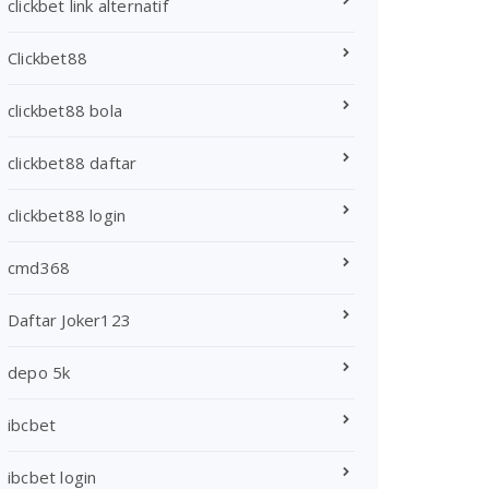
clickbet link alternatif
Clickbet88
clickbet88 bola
clickbet88 daftar
clickbet88 login
cmd368
Daftar Joker123
depo 5k
ibcbet
ibcbet login