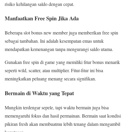
risiko kehilangan saldo dengan cepat.
Manfaatkan Free Spin Jika Ada
Beberapa slot bonus new member juga memberikan free spin
sebagai tambahan. Ini adalah kesempatan emas untuk
mendapatkan kemenangan tanpa mengurangi saldo utama.
Gunakan free spin di game yang memiliki fitur bonus menarik
seperti wild, scatter, atau multiplier. Fitur-fitur ini bisa
meningkatkan peluang menang secara signifikan.
Bermain di Waktu yang Tepat
Mungkin terdengar sepele, tapi waktu bermain juga bisa
memengaruhi fokus dan hasil permainan. Bermain saat kondisi
pikiran fresh akan membuatmu lebih tenang dalam mengambil