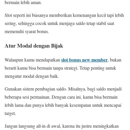
bermain lebih aman.
Slot seperti ini biasanya memberikan kemenangan kecil tapi lebih
sering, sehingga cocok untuk menjaga saldo tetap stabil saat
memenuhi syarat bonus.
Atur Modal dengan Bijak
slot bonus new member
Walaupun kamu mendapatkan
, bukan
berarti kamu bisa bermain tanpa strategi. Tetap penting untuk
mengatur modal dengan baik.
Gunakan sistem pembagian saldo. Misalnya, bagi saldo menjadi
beberapa sesi permainan. Dengan cara ini, kamu bisa bermain
lebih lama dan punya lebih banyak kesempatan untuk mencapai
target.
Jangan langsung all-in di awal, karena itu justru meningkatkan