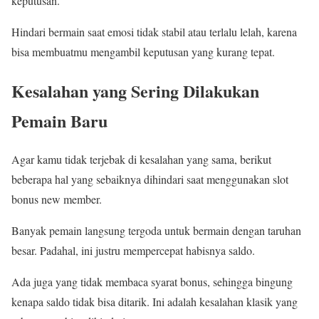
keputusan.
Hindari bermain saat emosi tidak stabil atau terlalu lelah, karena
bisa membuatmu mengambil keputusan yang kurang tepat.
Kesalahan yang Sering Dilakukan
Pemain Baru
Agar kamu tidak terjebak di kesalahan yang sama, berikut
beberapa hal yang sebaiknya dihindari saat menggunakan slot
bonus new member.
Banyak pemain langsung tergoda untuk bermain dengan taruhan
besar. Padahal, ini justru mempercepat habisnya saldo.
Ada juga yang tidak membaca syarat bonus, sehingga bingung
kenapa saldo tidak bisa ditarik. Ini adalah kesalahan klasik yang