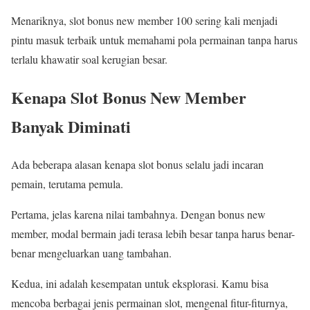
Menariknya, slot bonus new member 100 sering kali menjadi
pintu masuk terbaik untuk memahami pola permainan tanpa harus
terlalu khawatir soal kerugian besar.
Kenapa Slot Bonus New Member
Banyak Diminati
Ada beberapa alasan kenapa slot bonus selalu jadi incaran
pemain, terutama pemula.
Pertama, jelas karena nilai tambahnya. Dengan bonus new
member, modal bermain jadi terasa lebih besar tanpa harus benar-
benar mengeluarkan uang tambahan.
Kedua, ini adalah kesempatan untuk eksplorasi. Kamu bisa
mencoba berbagai jenis permainan slot, mengenal fitur-fiturnya,