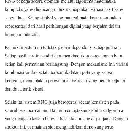
RNG bekerja secara otomatis melalui algoritma matematika
kompleks yang dirancang untuk menciptakan variasi hasil yang
sangat luas. Setiap simbol yang muncul pada layar merupakan
representasi dari hasil perhitungan digital yang berjalan dalam
hitungan milidetik.
Keunikan sistem ini terletak pada independensi setiap putaran.
Setiap hasil berdiri sendiri dan menghadirkan pengalaman baru
setiap kali permainan berlangsung. Dengan mekanisme ini, variasi
kombinasi simbol selalu terbentuk dalam pola yang sangat
beragam, menciptakan pengalaman bermain yang penuh kejutan
dan daya tarik visual.
Selain itu, sistem RNG juga beroperasi secara konsisten pada
seluruh sesi permainan. Hal ini menciptakan stabilitas algoritma
yang menjaga keseimbangan hasil dalam jangka panjang. Dengan
struktur ini, permainan slot menghadirkan ritme yang terus