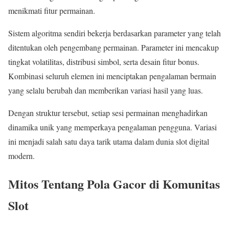
menikmati fitur permainan.
Sistem algoritma sendiri bekerja berdasarkan parameter yang telah
ditentukan oleh pengembang permainan. Parameter ini mencakup
tingkat volatilitas, distribusi simbol, serta desain fitur bonus.
Kombinasi seluruh elemen ini menciptakan pengalaman bermain
yang selalu berubah dan memberikan variasi hasil yang luas.
Dengan struktur tersebut, setiap sesi permainan menghadirkan
dinamika unik yang memperkaya pengalaman pengguna. Variasi
ini menjadi salah satu daya tarik utama dalam dunia slot digital
modern.
Mitos Tentang Pola Gacor di Komunitas
Slot