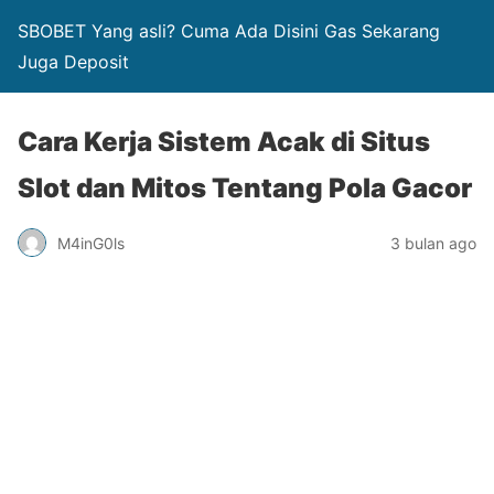
SBOBET Yang asli? Cuma Ada Disini Gas Sekarang
Juga Deposit
Cara Kerja Sistem Acak di Situs
Slot dan Mitos Tentang Pola Gacor
M4inG0ls
3 bulan ago