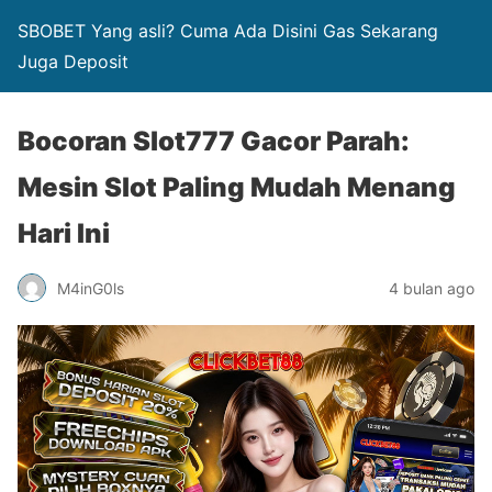
SBOBET Yang asli? Cuma Ada Disini Gas Sekarang
Juga Deposit
Bocoran Slot777 Gacor Parah:
Mesin Slot Paling Mudah Menang
Hari Ini
M4inG0ls
4 bulan ago