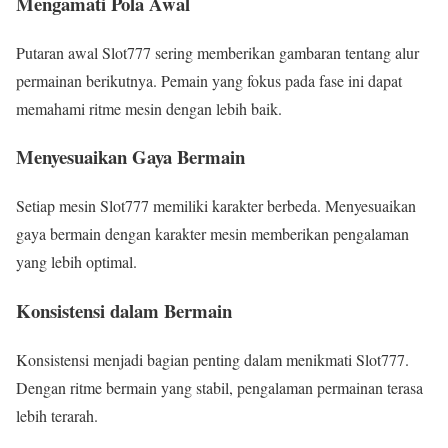
Mengamati Pola Awal
Putaran awal Slot777 sering memberikan gambaran tentang alur
permainan berikutnya. Pemain yang fokus pada fase ini dapat
memahami ritme mesin dengan lebih baik.
Menyesuaikan Gaya Bermain
Setiap mesin Slot777 memiliki karakter berbeda. Menyesuaikan
gaya bermain dengan karakter mesin memberikan pengalaman
yang lebih optimal.
Konsistensi dalam Bermain
Konsistensi menjadi bagian penting dalam menikmati Slot777.
Dengan ritme bermain yang stabil, pengalaman permainan terasa
lebih terarah.