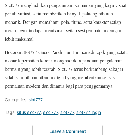
Slot777 menghadirkan pengalaman permainan yang kaya visual,
penuh variasi, serta memberikan banyak peluang hiburan
menarik. Dengan memahami pola, ritme, serta karakter setiap
mesin, pemain dapat menikmati setiap sesi permainan dengan
lebih maksimal.
Bocoran Slot777 Gacor Parah Hari Ini menjadi topik yang selalu
menarik perhatian karena menghadirkan panduan pengalaman
bermain yang lebih terarah. Slot777 terus berkembang sebagai
salah satu pilihan hiburan digital yang memberikan sensasi
permainan modern dan dinamis bagi para penggemarnya.
Categories:
slot777
Tags:
situs slot777
,
slot 777
,
slot777
,
slot777 login
Leave a Comment