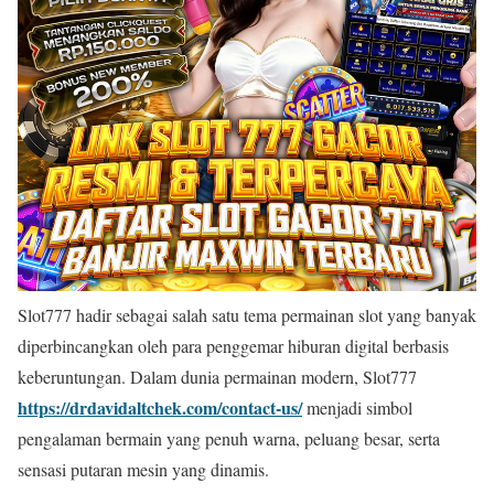
Slot777 hadir sebagai salah satu tema permainan slot yang banyak
diperbincangkan oleh para penggemar hiburan digital berbasis
keberuntungan. Dalam dunia permainan modern, Slot777
https://drdavidaltchek.com/contact-us/
menjadi simbol
pengalaman bermain yang penuh warna, peluang besar, serta
sensasi putaran mesin yang dinamis.