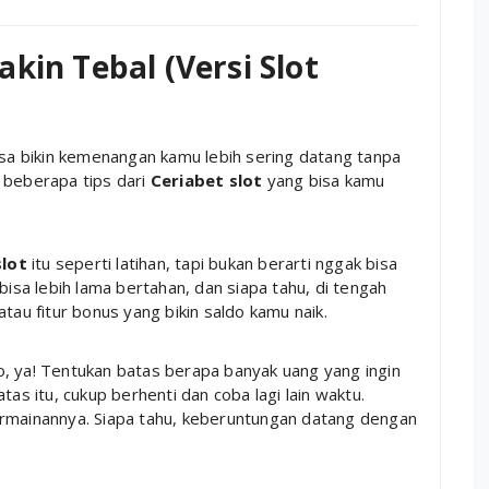
kin Tebal (Versi Slot
isa bikin kemenangan kamu lebih sering datang tanpa
 beberapa tips dari
Ceriabet slot
yang bisa kamu
lot
itu seperti latihan, tapi bukan berarti nggak bisa
isa lebih lama bertahan, dan siapa tahu, di tengah
au fitur bonus yang bikin saldo kamu naik.
go, ya! Tentukan batas berapa banyak uang yang ingin
as itu, cukup berhenti dan coba lagi lain waktu.
permainannya. Siapa tahu, keberuntungan datang dengan