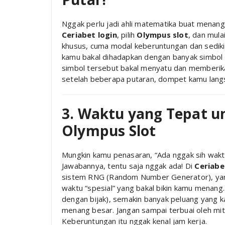
Nggak perlu jadi ahli matematika buat menang
Ceriabet login
, pilih
Olympus slot
, dan mula
khusus, cuma modal keberuntungan dan sedikit t
kamu bakal dihadapkan dengan banyak simbol 
simbol tersebut bakal menyatu dan memberik
setelah beberapa putaran, dompet kamu langsu
3. Waktu yang Tepat u
Olympus Slot
Mungkin kamu penasaran, “Ada nggak sih wak
Jawabannya, tentu saja nggak ada! Di
Ceriabe
sistem RNG (Random Number Generator), yang a
waktu “spesial” yang bakal bikin kamu menang.
dengan bijak), semakin banyak peluang yang k
menang besar. Jangan sampai terbuai oleh mito
Keberuntungan itu nggak kenal jam kerja.