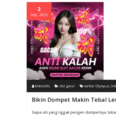
2
Sep, 2025
M4inG0ls
slot gacor
daftar Olympus
,
li
Bikin Dompet Makin Tebal Le
Siapa sih yang nggak pengen dompetnya tebal