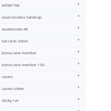
AIRBET88
asian bookies handicap
Asianbookie All
baccarat online
bonus new member
bonus new member 100
casino
casino online
chicky run