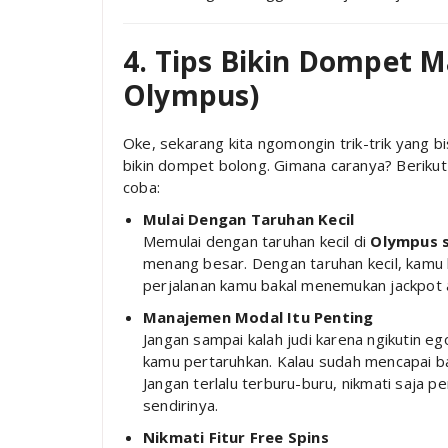
4. Tips Bikin Dompet Ma
Olympus)
Oke, sekarang kita ngomongin trik-trik yang b
bikin dompet bolong. Gimana caranya? Berikut
coba:
Mulai Dengan Taruhan Kecil
Memulai dengan taruhan kecil di
Olympus s
menang besar. Dengan taruhan kecil, kamu b
perjalanan kamu bakal menemukan jackpot at
Manajemen Modal Itu Penting
Jangan sampai kalah judi karena ngikutin e
kamu pertaruhkan. Kalau sudah mencapai bat
Jangan terlalu terburu-buru, nikmati saja 
sendirinya.
Nikmati Fitur Free Spins