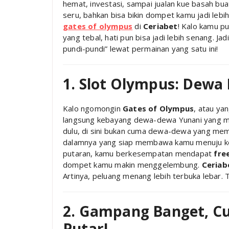
hemat, investasi, sampai jualan kue basah bua
seru, bahkan bisa bikin dompet kamu jadi leb
gates of olympus
di
Ceriabet
! Kalo kamu p
yang tebal, hati pun bisa jadi lebih senang. Ja
pundi-pundi” lewat permainan yang satu ini!
1. Slot Olympus: Dewa 
Kalo ngomongin
Gates of Olympus
, atau ya
langsung kebayang dewa-dewa Yunani yang me
dulu, di sini bukan cuma dewa-dewa yang memeg
dalamnya yang siap membawa kamu menuju ke
putaran, kamu berkesempatan mendapat
fre
dompet kamu makin menggelembung.
Ceriab
Artinya, peluang menang lebih terbuka lebar. 
2. Gampang Banget, Cu
Putar!