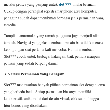
slot 777
melalui proses yang panjang untuk
mulai bermain.
Cukup dengan perangkat seperti smartphone atau komputer,
pengguna sudah dapat menikmati berbagai jenis permainan yang
tersedia.
Tampilan antarmuka yang ramah pengguna juga menjadi nilai
tambah. Navigasi yang jelas membuat pemain baru tidak merasa
kebingungan saat pertama kali mencoba. Hal ini membuat
Slot777 cocok untuk berbagai kalangan, baik pemula maupun
pemain yang sudah berpengalaman.
3. Variasi Permainan yang Beragam
Slot777 menawarkan banyak pilihan permainan slot dengan tema
yang berbeda-beda. Setiap permainan biasanya memiliki
karakteristik unik, mulai dari desain visual, efek suara, hingga
fitur bonus yang disediakan.