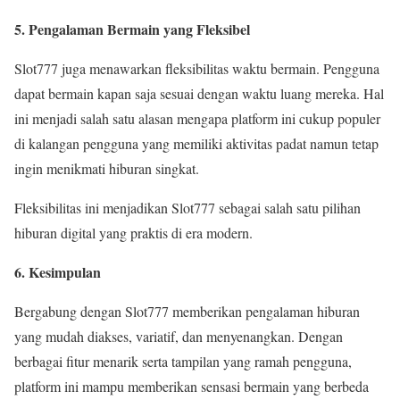
5. Pengalaman Bermain yang Fleksibel
Slot777 juga menawarkan fleksibilitas waktu bermain. Pengguna
dapat bermain kapan saja sesuai dengan waktu luang mereka. Hal
ini menjadi salah satu alasan mengapa platform ini cukup populer
di kalangan pengguna yang memiliki aktivitas padat namun tetap
ingin menikmati hiburan singkat.
Fleksibilitas ini menjadikan Slot777 sebagai salah satu pilihan
hiburan digital yang praktis di era modern.
6. Kesimpulan
Bergabung dengan Slot777 memberikan pengalaman hiburan
yang mudah diakses, variatif, dan menyenangkan. Dengan
berbagai fitur menarik serta tampilan yang ramah pengguna,
platform ini mampu memberikan sensasi bermain yang berbeda